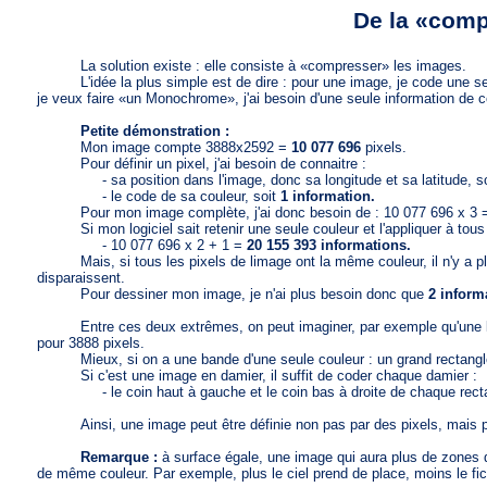
De la «com
La solution existe : elle consiste à «compresser» les images.
L'idée la plus simple est de dire : pour une image, je code une seule
je veux faire «un Monochrome», j'ai besoin d'une seule information de c
Petite démonstration :
Mon image compte 3888x2592 =
10 077 696
pixels.
Pour définir un pixel, j'ai besoin de connaitre :
- sa position dans l'image, donc sa longitude et sa latitude, s
- le code de sa couleur, soit
1 information.
Pour mon image complète, j'ai donc besoin de : 10 077 696 x 3
Si mon logiciel sait retenir une seule couleur et l'appliquer à tous 
- 10 077 696 x 2 + 1 =
20 155 393 informations.
Mais, si tous les pixels de limage ont la même couleur, il n'y a plu
disparaissent.
Pour dessiner mon image, je n'ai plus besoin donc que
2 infor
Entre ces deux extrêmes, on peut imaginer, par exemple qu'une ligne
pour 3888 pixels.
Mieux, si on a une bande d'une seule couleur : un grand rectangle d
Si c'est une image en damier, il suffit de coder chaque damier :
- le coin haut à gauche et le coin bas à droite de chaque rectang
Ainsi, une image peut être définie non pas par des pixels, mais par
Remarque :
à surface égale, une image qui aura plus de zones 
de même couleur. Par exemple, plus le ciel prend de place, moins le fic