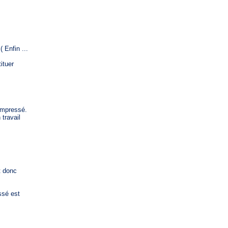
 Enfin ...
ituer
ompressé.
travail
t donc
ssé est