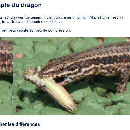
ple du dragon
 un court de tennis. Il vient d'attraper un grillon. Miam ! Quel festin !
availlé dans différentes conditions.
chier jpeg, qualité 10, peu de compression.
er les différences