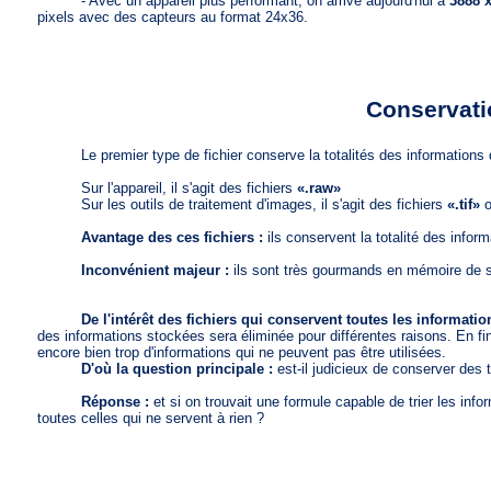
- Avec un appareil plus performant, on arrive aujourd'hui à
3888 
pixels avec des capteurs au format 24x36.
a02
Conservatio
Le premier type de fichier conserve la totalités des informations 
Sur l'appareil, il s'agit des fichiers
«.raw»
Sur les outils de traitement d'images, il s'agit des fichiers
«.tif»
Avantage des ces fichiers :
ils conservent la totalité des inform
Inconvénient majeur :
ils sont très gourmands en mémoire de 
De l'intérêt des fichiers qui conservent toutes les informatio
des informations stockées sera éliminée pour différentes raisons. En fin
encore bien trop d'informations qui ne peuvent pas être utilisées.
D'où la question principale :
est-il judicieux de conserver des 
Réponse :
et si on trouvait une formule capable de trier les info
toutes celles qui ne servent à rien ?
a03