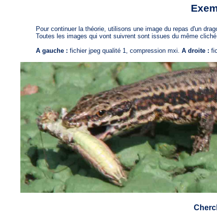
Exem
Pour continuer la théorie, utilisons une image du repas d'un dragon sur
Toutes les images qui vont suivrent sont issues du même cliché, tr
A gauche :
fichier jpeg qualité 1, compression mxi.
A droite :
fi
Cherch