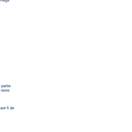
6 méga
 partie
 reste
ant fi de