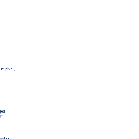
ue pixel,
ges.
ge.