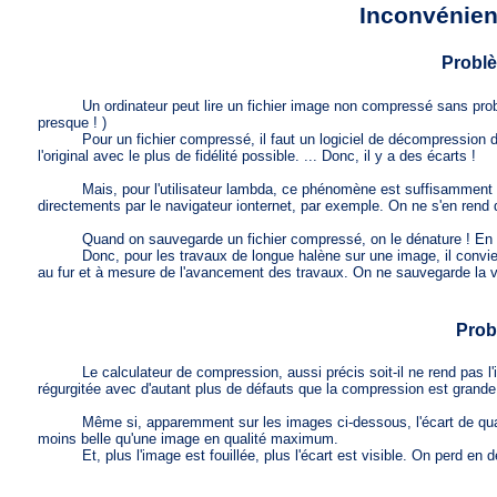
Inconvénien
Problè
Un ordinateur peut lire un fichier image non compressé sans problème part
presque ! )
Pour un fichier compressé, il faut un logiciel de décompression de 
l'original avec le plus de fidélité possible. ... Donc, il y a des écarts !
Mais, pour l'utilisateur lambda, ce phénomène est suffisamment discr
directements par le navigateur ionternet, par exemple. On ne s'en ren
Quand on sauvegarde un fichier compressé, on le dénature ! En effet
Donc, pour les travaux de longue halène sur une image, il convient d
au fur et à mesure de l'avancement des travaux. On ne sauvegarde la v
Prob
Le calculateur de compression, aussi précis soit-il ne rend pas l'im
régurgitée avec d'autant plus de défauts que la compression est grande
Même si, apparemment sur les images ci-dessous, l'écart de qualit
moins belle qu'une image en qualité maximum.
Et, plus l'image est fouillée, plus l'écart est visible. On perd en déf
a06