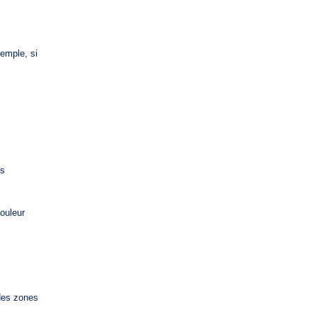
emple, si
ls
ouleur
ndes zones