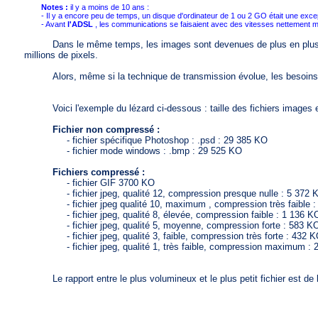
Notes :
il y a moins de 10 ans :
- Il y a encore peu de temps, un disque d'ordinateur de 1 ou 2 GO était une excep
- Avant
l'ADSL
, les communications se faisaient avec des vitesses nettement m
Dans le même temps, les images sont devenues de plus en plus grand
millions de pixels.
Alors, même si la technique de transmission évolue, les besoins 
Voici l'exemple du lézard ci-dessous : taille des fichiers images en
Fichier non compressé :
- fichier spécifique Photoshop : .psd : 29 385 KO
- fichier mode windows : .bmp : 29 525 KO
Fichiers compressé :
- fichier GIF 3700 KO
- fichier jpeg, qualité 12, compression presque nulle : 5 372 
- fichier jpeg qualité 10, maximum , compression très faible :
- fichier jpeg, qualité 8, élevée, compression faible : 1 136 K
- fichier jpeg, qualité 5, moyenne, compression forte : 583 K
- fichier jpeg, qualité 3, faible, compression très forte : 432 
- fichier jpeg, qualité 1, très faible, compression maximum : 
Le rapport entre le plus volumineux et le plus petit fichier est de 
a05