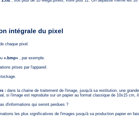
x 2592
, soit plus de 10 Mega pixels, voire plus 12. On dépasse même les 1
n intégrale du pixel
de chaque pixel.
ou
«.bmp»
, par exemple.
ations prises par l'appareil.
stockage.
ns :
dans la chaine de traitement de l'image, jusqu'à sa restitution, une grande
al, si l'image est reproduite sur un papier au format classique de 10x15 cm, il
tas d'informations qui seront perdues ?
rmations les plus significatives de l'images jusqu'à sa production papier en fais