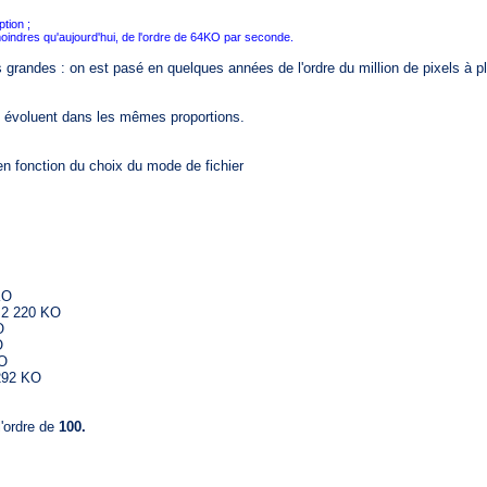
tion ;
oindres qu'aujourd'hui, de l'ordre de 64KO par seconde.
es : on est pasé en quelques années de l'ordre du million de pixels à p
évoluent dans les mêmes proportions.
 fonction du choix du mode de fichier
KO
 2 220 KO
O
O
KO
292 KO
l'ordre de
100.