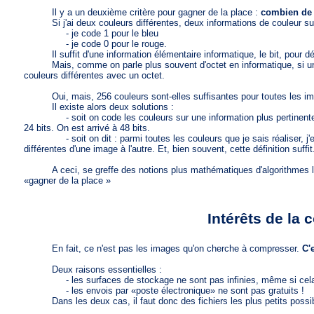
Il y a un deuxième critère pour gagner de la place :
combien de 
Si j'ai deux couleurs différentes, deux informations de couleur suf
- je code 1 pour le bleu
- je code 0 pour le rouge.
Il suffit d'une information élémentaire informatique, le bit, pour déc
Mais, comme on parle plus souvent d'octet en informatique, si un oc
couleurs différentes avec un octet.
Oui, mais, 256 couleurs sont-elles suffisantes pour toutes les image
Il existe alors deux solutions :
- soit on code les couleurs sur une information plus pertinente, pa
24 bits. On est arrivé à 48 bits.
- soit on dit : parmi toutes les couleurs que je sais réaliser, j'e
différentes d'une image à l'autre. Et, bien souvent, cette définition suffit
A ceci, se greffe des notions plus mathématiques d'algorithmes liés 
«gagner de la place »
a04
Intérêts de la
En fait, ce n'est pas les images qu'on cherche à compresser.
C'e
Deux raisons essentielles :
- les surfaces de stockage ne sont pas infinies, même si cela t
- les envois par «poste électronique» ne sont pas gratuits !
Dans les deux cas, il faut donc des fichiers les plus petits possi