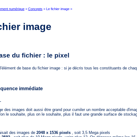
tement numérique
>
Concepts
> Le fichier image >
chier image
se du fichier : le pixel
ément de base du fichier image : si je décris tous les constituants de chaq
quence immédiate
.
e des images doit aussi être grand pour cumiler un nombre acceptable d'ima
le souhaite, plus on le souhaite, plus il faut une grande surface de stocka
isait des images de
2048 x 1536 pixels
, soit 3,5 Mega pixels