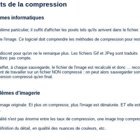
ts de la compression
mes informatiques
iculier, il suffit d'afficher les pixels tels qu'ils arrivent dans le fichier. (
l'image. Ce logiciel doit comprendre les méthodes de compression pour rest
et pour qu'on ne le remarque plus. Les fichiers Gif et JPeg sont traduits
d donc pas compte.
, à chaque sauvegarde, le fichier de l'image est recalculé et donc ... rec
e travailler sur un fichier NON compressé : on peut alors sauvegarder son 
ersion compressé qu'en final.
lèmes d'imagerie
age originale. Et plus on compresse, plus l'image est dénaturée. ET elle es
.
é n'est pas énorme entre les taux de compression, une image trop compre
inition du détail, en qualité des nuances de couleurs, etc.