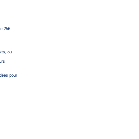
de 256
its, ou
urs
idées pour